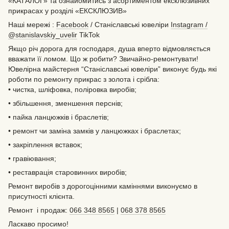
«КАТАЛОГ» та ознайомитись з асортиментом ексклюзивних
прикрасах у розділі «ЕКСКЛЮЗИВ»
Наші мережі :
Facebook
/ Станіславські ювеліри
Instagram /
@stanislavskiy_uvelir
TikTok
Якщо річ дорога для господаря, душа вперто відмовляється
вважати її ломом. Що ж робити? Звичайно-ремонтувати!
Ювелірна майстерня “Станіславські ювеліри” виконує будь які
роботи по ремонту прикрас з золота і срібла:
• чистка, шліфовка, поліровка виробів;
• збільшення, зменшення перснів;
• пайка ланцюжків і браслетів;
• ремонт чи заміна замків у ланцюжках і браслетах;
• закріплення вставок;
• гравіювання;
• реставрація старовинних виробів;
Ремонт виробів з дорогоцінними каміннями виконуємо в
присутності клієнта.
Ремонт і продаж:
066 348 8565
|
068 378 8565
Ласкаво просимо!