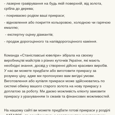
- лазерне гравірування на будь якій поверхній, від золота,
срібла до дерева;
- покриваємо родієм ваші прикраси;
- відновлення або покриття кольоровою, холодною чи гарячою
емаллю;
- експертну оцінку діамантів;
- продаж дорогоцінного та напівдорогоцінного каміння.
Команда «Станіславські ювеліри» зібрала на своєму
виробництві майстрів з різних куточків України, які мають
необхідні знання, досвід у створенні дійсно красивих виробів.
У нас ви можете придбати або виготовити прикрасу за
розумну ціну, адже ми пропонуємо вам вигідні умови.
Виготовлення або купівля прикраси може здійснюватись по
системі обміну вашого старого золота на нову прикрасу з
доплатою за роботу. Ми даємо можливість клієнту замовити
прикрасу з урахуванням їх смаків та фінансових можливостей.
На нашому сайті ви можете придбати готові прикраси у розділі