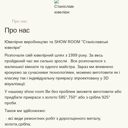
Про нас
Про нас
Ювелірне виробництво та SHOW ROOM "Станіславські
ювеліри"
Розпочали свій ювелірний шлях з 1999 року. За весь
пройдений час ми сильно зросли . Все розпочалося з
маленької кімнати та одного майстра. Зараз ми впевнено
крокуємо за сучасними технологіями, можемо виготовити як і
класику так і індивідуальну прикрасу зпроектовану у 3D
візуалізації.
У нашому show room Ви без проблем зможете виготовити або
придбати прикраси з золото 585°,750° або з срібла 925°
проби.
Також ми здійснюємо:
- всі види ремонтних робіт з дорогоцінного металу,
золота,срібла;