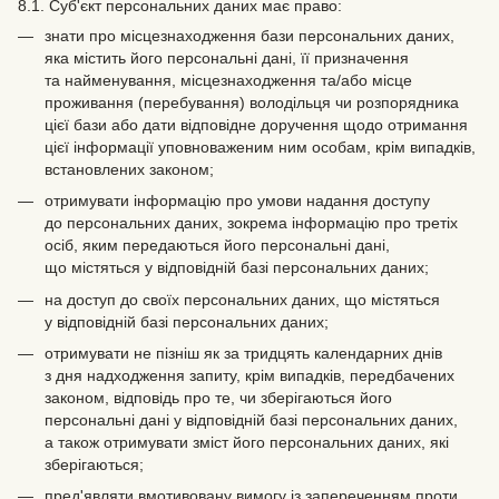
8.1. Суб'єкт персональних даних має право:
знати про місцезнаходження бази персональних даних,
яка містить його персональні дані, її призначення
та найменування, місцезнаходження та/або місце
проживання (перебування) володільця чи розпорядника
цієї бази або дати відповідне доручення щодо отримання
цієї інформації уповноваженим ним особам, крім випадків,
встановлених законом;
отримувати інформацію про умови надання доступу
до персональних даних, зокрема інформацію про третіх
осіб, яким передаються його персональні дані,
що містяться у відповідній базі персональних даних;
на доступ до своїх персональних даних, що містяться
у відповідній базі персональних даних;
отримувати не пізніш як за тридцять календарних днів
з дня надходження запиту, крім випадків, передбачених
законом, відповідь про те, чи зберігаються його
персональні дані у відповідній базі персональних даних,
а також отримувати зміст його персональних даних, які
зберігаються;
пред'являти вмотивовану вимогу із запереченням проти