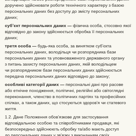
доручено здійснювати роботи технічного характеру з базою
персональних даних без доступу до змісту персональних
даних;
суб’єкт персональних даних —
фізична особа, стосовно якої
відповідно до закону здійснюється обробка її персональних
даних;
третя особа —
будь-яка особа, за винятком суб’єкта
персональних даних, володільця чи розпорядника бази
персональних даних та уповноваженого державного органу
з питань захисту персональних даних, якій володільцем
чи розпорядником бази персональних даних здійснюється
передача персональних даних відповідно до закону;
особливі категорії даних —
персональні дані про расове
або етнічне походження, політичні, релігійні або світоглядні
переконання, членство в політичних партіях та професійних
спілках, а також даних, що стосуються здоров’я чи статевого
життя.
1.2. Дане Положення обов’язкове для застосування
відповідальною особою та співробітниками продавця, які
безпосередньо здійснюють обробку та/або мають доступ
до персональних даних у зв’язку з виконанням своїх