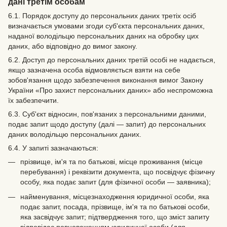
дані третім особам
6.1. Порядок доступу до персональних даних третіх осіб
визначається умовами згоди суб'єкта персональних даних,
наданої володільцю персональних даних на обробку цих
даних, або відповідно до вимог закону.
6.2. Доступ до персональних даних третій особі не надається,
якщо зазначена особа відмовляється взяти на себе
зобов'язання щодо забезпечення виконання вимог Закону
України «Про захист персональних даних» або неспроможна
їх забезпечити.
6.3. Суб'єкт відносин, пов'язаних з персональними даними,
подає запит щодо доступу (далі — запит) до персональних
даних володільцю персональних даних.
6.4. У запиті зазначаються:
прізвище, ім'я та по батькові, місце проживання (місце
перебування) і реквізити документа, що посвідчує фізичну
особу, яка подає запит (для фізичної особи — заявника);
найменування, місцезнаходження юридичної особи, яка
подає запит, посада, прізвище, ім'я та по батькові особи,
яка засвідчує запит; підтвердження того, що зміст запиту
відповідає повноваженням юридичної особи (для