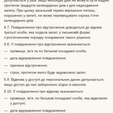
допускається у разі, якщо необхідні дані не можуть бути надані
протягом тридцяти календарних днів з дня надходження
запиту. При цьому загальний термін вирішення питань,
порушених у запиті, не може перевищувати сорока п'яти
календарних днів.
6.7. Повідомлення про відстрочення доводиться до відома
третьої особи, яка подала запит, у письмовій формі
з роз'ясненням порядку оскарження такого рішення.
6.8. У повідомленні про відстрочення зазначаються:
прізвище, ім'я та по батькові посадової особи;
дата відправлення повідомлення;
причина відстрочення;
строк, протягом якого буде задоволено запит.
6.9. Відмова у доступі до персональних даних допускається,
якщо доступ до них заборонено згідно із законом.
6.10. У повідомленні про відмову зазначаються:
прізвище, ім'я, по батькові посадової особи, яка відмовляє
у доступі;
дата відправлення повідомлення;