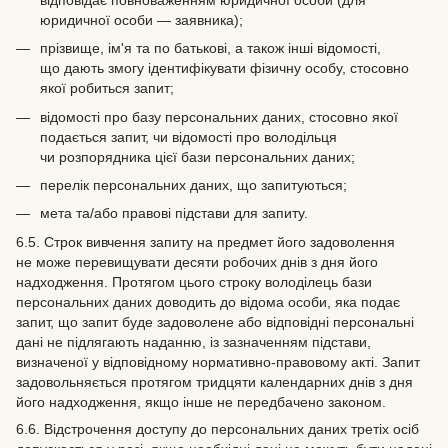
юридичної особи — заявника);
прізвище, ім'я та по батькові, а також інші відомості,
що дають змогу ідентифікувати фізичну особу, стосовно
якої робиться запит;
відомості про базу персональних даних, стосовно якої
подається запит, чи відомості про володільця
чи розпорядника цієї бази персональних даних;
перелік персональних даних, що запитуються;
мета та/або правові підстави для запиту.
6.5. Строк вивчення запиту на предмет його задоволення
не може перевищувати десяти робочих днів з дня його
надходження. Протягом цього строку володілець бази
персональних даних доводить до відома особи, яка подає
запит, що запит буде задоволене або відповідні персональні
дані не підлягають наданню, із зазначенням підстави,
визначеної у відповідному нормативно-правовому акті. Запит
задовольняється протягом тридцяти календарних днів з дня
його надходження, якщо інше не передбачено законом.
6.6. Відстрочення доступу до персональних даних третіх осіб