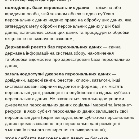
володілець бази персональних даних
— фізична або
юридична особа, якій законом або за згодою суб’єкта
персональних даних надано право на обробку цих даних, яка
затверджує мету обробки персональних даних у цій базі
даних, встановлює склад цих даних та процедури їх обробки,
якщо інше не визначено законом;
Державний реєстр баз персональних даних
— єдина
державна інформаційна система збору, накопичення
та обробки відомостей про зареєстровані бази персональних
даних;
загальнодоступні джерела персональних даних —
довідники, адресні книги, реєстри, списки, каталоги, інші
систематизовані збірники відкритої інформації, які містять
персональні дані, розміщені та опубліковані з відома суб’єкта
персональних даних. Не вважаються загальнодоступними
джерелами персональних даних соціальні мережі та інтернет-
ресурси, в яких суб’єкт персональних даних залишають свої
персональні дані (окрім випадків, коли суб’єктом персональних
даних прямо зазначено, що персональні дані розміщені
з метою їх вільного поширення та використання);
згода суб’єкта персональних даних
— будь-яке