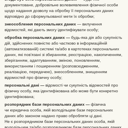
документоване, добровільне волевиявлення фізичної особи
щодо надання дозволу на обробку її персональних даних
відповідно до сформульованої мети їх обробки;
знеособлення персональних даних
— вилучення
відомостей, які дають змогу ідентифікувати особу;
обробка персональних даних —
будь-яка дія або сукупність
дій, здійснених повністю або частково в інформаційній
(автоматизованій) системі та/або в картотеках персональних
даних, які пов’язані зі збиранням, реєстрацією, накопиченням,
зберіганням, адаптуванням, зміною, поновленням,
використанням і поширенням (розповсюдженням,
реалізацією, передачею), знеособленням, знищенням
відомостей про фізичну особу;
персональні дані —
відомості чи сукупність відомостей про
фізичну особу, яка ідентифікована або може бути конкретно
ідентифікована;
розпорядник бази персональних даних —
фізична
чи юридична особа, якій володільцем бази персональних
даних або законом надано право обробляти ці дані.
Не є розпорядником бази персональних даних особа, якій
володільцем та/або розпорядником бази персональних даних