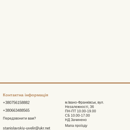
Контактна інформація
+380756158882
м.Івано-Франківськ, вул.
Незалежності, 36
+380663488565
ПН-ПТ 10.00-19.00
СБ 10.00-17.00
Передзвонити вам?
НД Зачинено
Мапа проїзду
stanislavskiy-uvelir@ukr.net