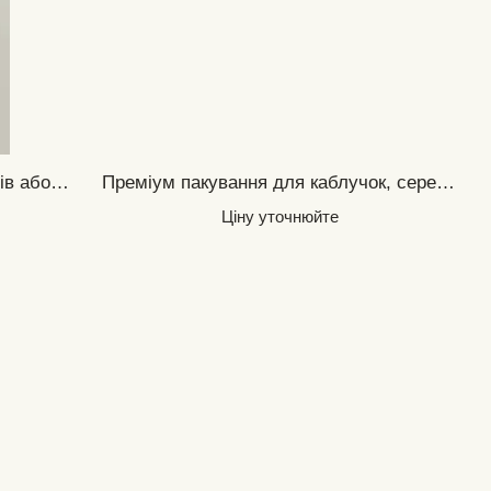
Преміум пакування для комплектів або обручок
Преміум пакування для каблучок, сережок, підвісок
Ціну уточнюйте