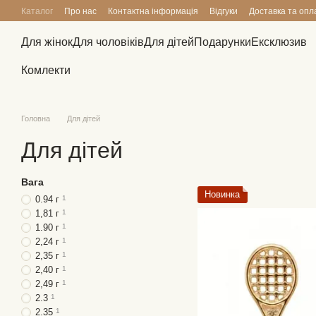
Перейти до основного контенту
Каталог
Про нас
Контактна інформація
Відгуки
Доставка та опл
Для жінок
Для чоловіків
Для дітей
Подарунки
Ексклюзив
Комлекти
Головна
Для дітей
Для дітей
Вага
Новинка
0.94 г
1
1,81 г
1
1.90 г
1
2,24 г
1
2,35 г
1
2,40 г
1
2,49 г
1
2.3
1
2.35
1