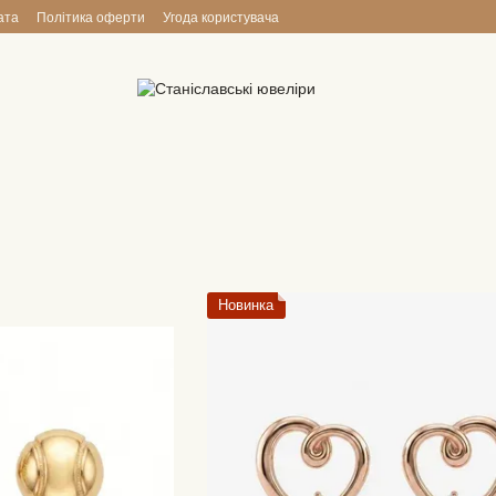
ата
Політика оферти
Угода користувача
Новинка