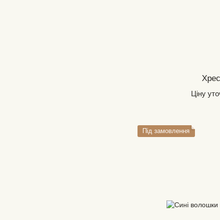
Хрес
Ціну ут
Під замовлення