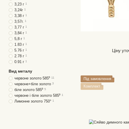
3,23 г
1
3,24г
1
3,38 г
1
3,57г.
1
3,77 г
1
3,84 г
1
5,8 г
1
1.83 г
1
Ціну ут
5.76 г
1
2.78 г
1
0.91 г
1
Вид металу
червоне золото 585⁰
11
Під замовлення
червоне+біле золото
3
Комплект
біле золото 585⁰
5
червоне і біле золото 585⁰
1
Лимонне золото 750°
1