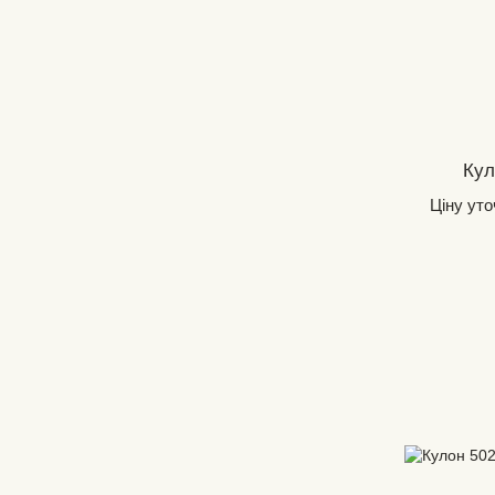
Кул
Ціну ут