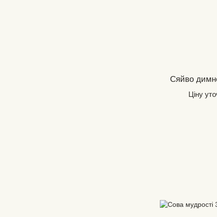
Сяйво димн
Ціну ут