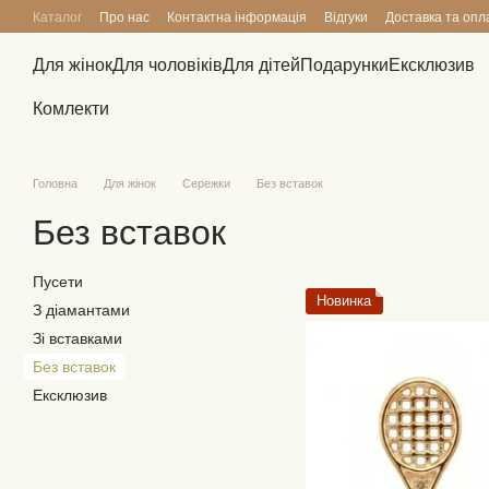
Перейти до основного контенту
Каталог
Про нас
Контактна інформація
Відгуки
Доставка та опл
Для жінок
Для чоловіків
Для дітей
Подарунки
Ексклюзив
Комлекти
Головна
Для жінок
Сережки
Без вставок
Без вставок
Пусети
Новинка
З діамантами
Зі вставками
Без вставок
Ексклюзив