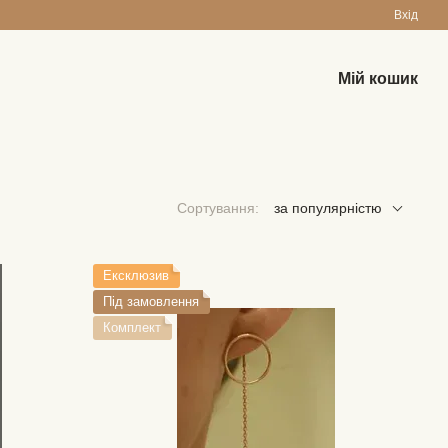
Вхід
Мій кошик
Сортування:
за популярністю
Ексклюзив
Під замовлення
Комплект