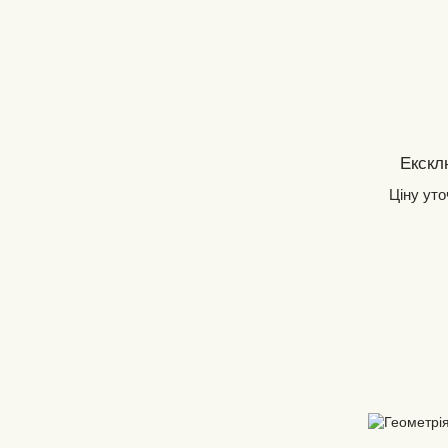
Екскл
Ціну ут