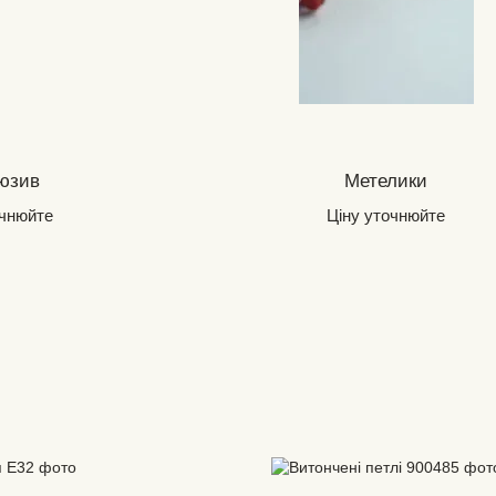
юзив
Метелики
очнюйте
Ціну уточнюйте