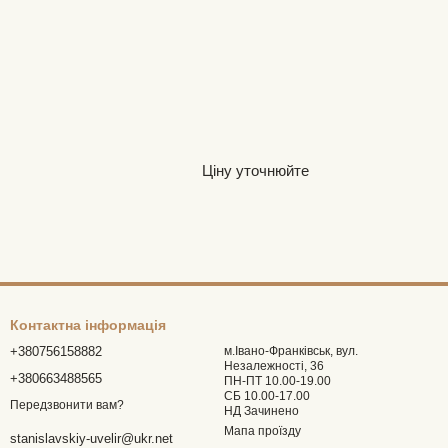
Ціну уточнюйте
Контактна інформація
+380756158882
м.Івано-Франківськ, вул.
Незалежності, 36
+380663488565
ПН-ПТ 10.00-19.00
СБ 10.00-17.00
Передзвонити вам?
НД Зачинено
Мапа проїзду
stanislavskiy-uvelir@ukr.net