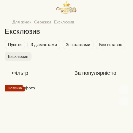
Для жінок
Сережки
Ексклюзив
Ексклюзив
Пусети
З діамантами
Зі вставками
Без вставок
Ексклюзив
Фільтр
За популярністю
Новинка