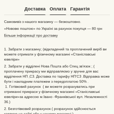
Доставка
Оплата
Гарантія
Самовивіз з нашого магазину — безкоштовно.
«Нововю поштою» по Україні за рахунок покупця — 80 грн
Більше інформації про доставку
1. Забрати з магазину; (відкладений та проплачений виріб ви
можете отримати у фізичному магазині «Станіславські
ювеліри»
2. Забрати у відділені Нова Пошта або Спец зв’язок ; (
проплачену прикрасу ми відправляємо у зручне для вас
відділення НП ‚СЗ. Доставка по тарифу НП‘СЗ .Відправка може
бути і накладним платежем з передоплатою 50% .
1. Готівковий рахунок ( ви можете розрахуватись при
отриманні прикраси у фізичному магазині «Станіславські
ювеліри»за адресою м.Івано -Франківської вул. Незалежності
36.)
2. Безготівковий розрахунок ( розрахунок здійснюється
карткою на сайті або у нашому магазині )