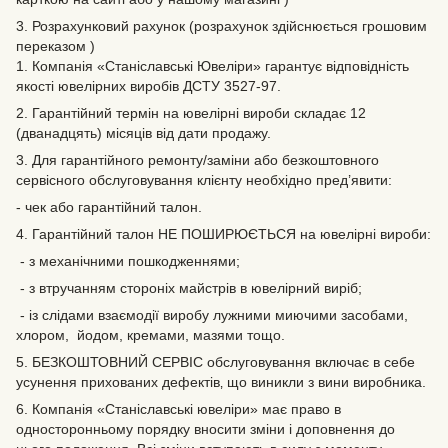
3. Розрахунковий рахунок (розрахунок здійснюється грошовим
переказом )
1. Компанія «Станіславські Ювеліри» гарантує відповідність
якості ювелірних виробів ДСТУ 3527-97.
2. Гарантійний термін на ювелірні вироби складає 12
(дванадцять) місяців від дати продажу.
3. Для гарантійного ремонту/заміни або безкоштовного
сервісного обслуговування клієнту необхідно пред’явити:
- чек або гарантійний талон.
4. Гарантійний талон НЕ ПОШИРЮЄТЬСЯ на ювелірні вироби:
- з механічними пошкодженнями;
- з втручанням стороніх майстрів в ювелірний виріб;
- із слідами взаємодії виробу лужними миючими засобами,
хлором, йодом, кремами, мазями тощо.
5. БЕЗКОШТОВНИЙ СЕРВІС обслуговування включає в себе
усунення прихованих дефектів‚ що виникли з вини виробника.
6. Компанія «Станіславські ювеліри» має право в
односторонньому порядку вносити зміни і доповнення до