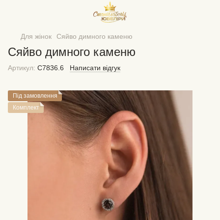
Для жінок
Сяйво димного каменю
Сяйво димного каменю
Артикул:
С7836.6
Написати відгук
Під замовлення
Комплект