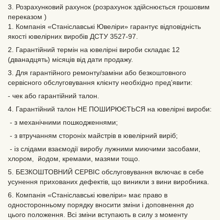
3. Розрахунковий рахунок (розрахунок здійснюється грошовим
переказом )
1. Компанія «Станіславські Ювеліри» гарантує відповідність
якості ювелірних виробів ДСТУ 3527-97.
2. Гарантійний термін на ювелірні вироби складає 12
(дванадцять) місяців від дати продажу.
3. Для гарантійного ремонту/заміни або безкоштовного
сервісного обслуговування клієнту необхідно пред’явити:
- чек або гарантійний талон.
4. Гарантійний талон НЕ ПОШИРЮЄТЬСЯ на ювелірні вироби:
- з механічними пошкодженнями;
- з втручанням стороніх майстрів в ювелірний виріб;
- із слідами взаємодії виробу лужними миючими засобами,
хлором, йодом, кремами, мазями тощо.
5. БЕЗКОШТОВНИЙ СЕРВІС обслуговування включає в себе
усунення прихованих дефектів‚ що виникли з вини виробника.
6. Компанія «Станіславські ювеліри» має право в
односторонньому порядку вносити зміни і доповнення до
цього положення. Всі зміни вступають в силу з моменту