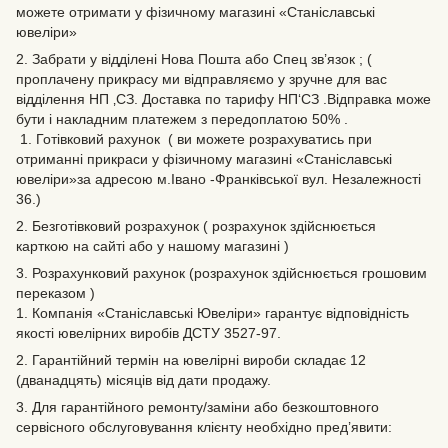
можете отримати у фізичному магазині «Станіславські
ювеліри»
2. Забрати у відділені Нова Пошта або Спец зв’язок ; (
проплачену прикрасу ми відправляємо у зручне для вас
відділення НП ‚СЗ. Доставка по тарифу НП‘СЗ .Відправка може
бути і накладним платежем з передоплатою 50% .
1. Готівковий рахунок ( ви можете розрахуватись при
отриманні прикраси у фізичному магазині «Станіславські
ювеліри»за адресою м.Івано -Франківської вул. Незалежності
36.)
2. Безготівковий розрахунок ( розрахунок здійснюється
карткою на сайті або у нашому магазині )
3. Розрахунковий рахунок (розрахунок здійснюється грошовим
переказом )
1. Компанія «Станіславські Ювеліри» гарантує відповідність
якості ювелірних виробів ДСТУ 3527-97.
2. Гарантійний термін на ювелірні вироби складає 12
(дванадцять) місяців від дати продажу.
3. Для гарантійного ремонту/заміни або безкоштовного
сервісного обслуговування клієнту необхідно пред’явити: