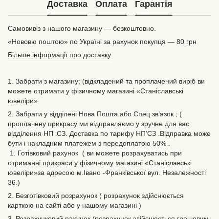
Доставка
Оплата
Гарантія
Самовивіз з нашого магазину — безкоштовно.
«Нововю поштою» по Україні за рахунок покупця — 80 грн
Більше інформації про доставку
1. Забрати з магазину; (відкладений та проплачений виріб ви
можете отримати у фізичному магазині «Станіславські
ювеліри»
2. Забрати у відділені Нова Пошта або Спец зв’язок ; (
проплачену прикрасу ми відправляємо у зручне для вас
відділення НП ‚СЗ. Доставка по тарифу НП‘СЗ .Відправка може
бути і накладним платежем з передоплатою 50% .
1. Готівковий рахунок ( ви можете розрахуватись при
отриманні прикраси у фізичному магазині «Станіславські
ювеліри»за адресою м.Івано -Франківської вул. Незалежності
36.)
2. Безготівковий розрахунок ( розрахунок здійснюється
карткою на сайті або у нашому магазині )
3. Розрахунковий рахунок (розрахунок здійснюється грошовим