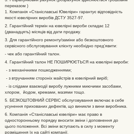
переказом )
1. Компанія «Станіславські Ювеліри» гарантує відповідність
якості ювелірних виробів ДСТУ 3527-97.
2. Гарантійний термін на ювелірні вироби складає 12
(дванадцять) місяців від дати продажу.
3. Для гарантійного ремонту/заміни або безкоштовного
сервісного обслуговування клієнту необхідно пред’явити:
- чек або гарантійний талон.
4. Гарантійний талон НЕ ПОШИРЮЄТЬСЯ на ювелірні вироби:
- з механічними пошкодженнями;
- з втручанням стороніх майстрів в ювелірний виріб;
- із слідами взаємодії виробу лужними миючими засобами,
хлором, йодом, кремами, мазями тощо.
5. БЕЗКОШТОВНИЙ СЕРВІС обслуговування включає в себе
усунення прихованих дефектів‚ що виникли з вини виробника.
6. Компанія «Станіславські ювеліри» має право в
односторонньому порядку вносити зміни і доповнення до
цього положення. Всі зміни вступають в силу з моменту
розміщення їх на сайті компанії.