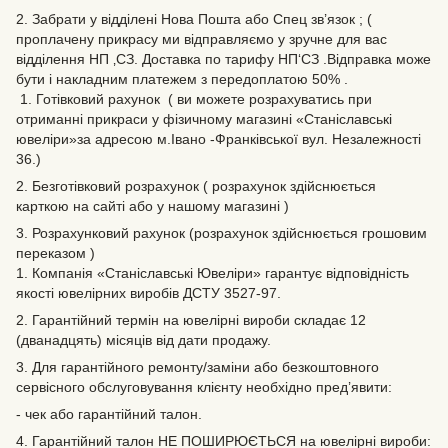
2. Забрати у відділені Нова Пошта або Спец зв’язок ; (
проплачену прикрасу ми відправляємо у зручне для вас
відділення НП ‚СЗ. Доставка по тарифу НП‘СЗ .Відправка може
бути і накладним платежем з передоплатою 50% .
1. Готівковий рахунок ( ви можете розрахуватись при
отриманні прикраси у фізичному магазині «Станіславські
ювеліри»за адресою м.Івано -Франківської вул. Незалежності
36.)
2. Безготівковий розрахунок ( розрахунок здійснюється
карткою на сайті або у нашому магазині )
3. Розрахунковий рахунок (розрахунок здійснюється грошовим
переказом )
1. Компанія «Станіславські Ювеліри» гарантує відповідність
якості ювелірних виробів ДСТУ 3527-97.
2. Гарантійний термін на ювелірні вироби складає 12
(дванадцять) місяців від дати продажу.
3. Для гарантійного ремонту/заміни або безкоштовного
сервісного обслуговування клієнту необхідно пред’явити:
- чек або гарантійний талон.
4. Гарантійний талон НЕ ПОШИРЮЄТЬСЯ на ювелірні вироби: