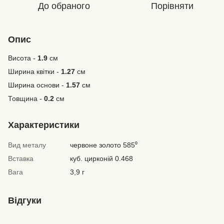
До обраного
Порівняти
Опис
Висота -
1.9
см
Ширина квітки -
1.27
см
Ширина основи -
1.57
см
Товщина -
0.2
см
Характеристики
Вид металу
червоне золото 585⁰
Вставка
куб. цирконій 0.468
Вага
3,9 г
Відгуки