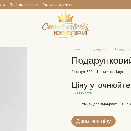
ата
Політика оферти
Угода користувача
Головна
Подарунки
Подарунков
Подарунковий
Артикул: 500
Написати відгук
Ціну уточнюйте
В наявності
Увійти
для відображення нак
%
Дізнатися ціну