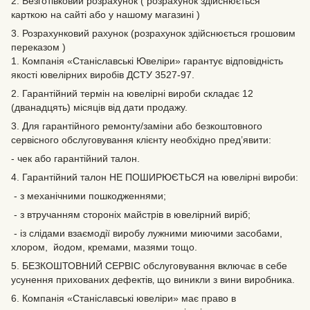
2. Безготівковий розрахунок ( розрахунок здійснюється
карткою на сайті або у нашому магазині )
3. Розрахунковий рахунок (розрахунок здійснюється грошовим
переказом )
1. Компанія «Станіславські Ювеліри» гарантує відповідність
якості ювелірних виробів ДСТУ 3527-97.
2. Гарантійний термін на ювелірні вироби складає 12
(дванадцять) місяців від дати продажу.
3. Для гарантійного ремонту/заміни або безкоштовного
сервісного обслуговування клієнту необхідно пред’явити:
- чек або гарантійний талон.
4. Гарантійний талон НЕ ПОШИРЮЄТЬСЯ на ювелірні вироби:
- з механічними пошкодженнями;
- з втручанням стороніх майстрів в ювелірний виріб;
- із слідами взаємодії виробу лужними миючими засобами,
хлором, йодом, кремами, мазями тощо.
5. БЕЗКОШТОВНИЙ СЕРВІС обслуговування включає в себе
усунення прихованих дефектів‚ що виникли з вини виробника.
6. Компанія «Станіславські ювеліри» має право в