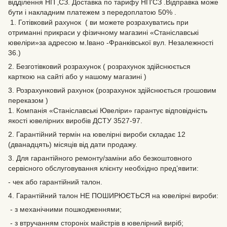
відділення НП ‚СЗ. Доставка по тарифу НП‘СЗ .Відправка може
бути і накладним платежем з передоплатою 50% .
1. Готівковий рахунок ( ви можете розрахуватись при
отриманні прикраси у фізичному магазині «Станіславські
ювеліри»за адресою м.Івано -Франківської вул. Незалежності
36.)
2. Безготівковий розрахунок ( розрахунок здійснюється
карткою на сайті або у нашому магазині )
3. Розрахунковий рахунок (розрахунок здійснюється грошовим
переказом )
1. Компанія «Станіславські Ювеліри» гарантує відповідність
якості ювелірних виробів ДСТУ 3527-97.
2. Гарантійний термін на ювелірні вироби складає 12
(дванадцять) місяців від дати продажу.
3. Для гарантійного ремонту/заміни або безкоштовного
сервісного обслуговування клієнту необхідно пред’явити:
- чек або гарантійний талон.
4. Гарантійний талон НЕ ПОШИРЮЄТЬСЯ на ювелірні вироби:
- з механічними пошкодженнями;
- з втручанням стороніх майстрів в ювелірний виріб;