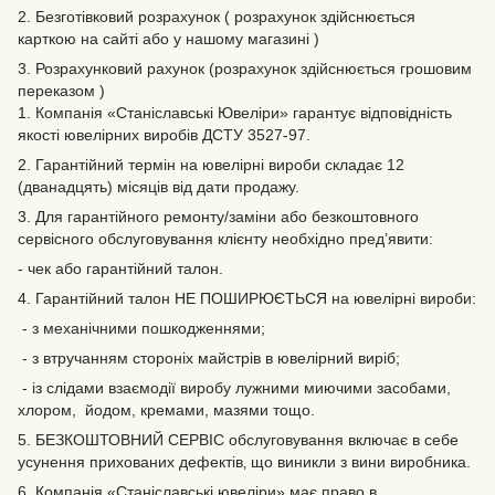
2. Безготівковий розрахунок ( розрахунок здійснюється
карткою на сайті або у нашому магазині )
3. Розрахунковий рахунок (розрахунок здійснюється грошовим
переказом )
1. Компанія «Станіславські Ювеліри» гарантує відповідність
якості ювелірних виробів ДСТУ 3527-97.
2. Гарантійний термін на ювелірні вироби складає 12
(дванадцять) місяців від дати продажу.
3. Для гарантійного ремонту/заміни або безкоштовного
сервісного обслуговування клієнту необхідно пред’явити:
- чек або гарантійний талон.
4. Гарантійний талон НЕ ПОШИРЮЄТЬСЯ на ювелірні вироби:
- з механічними пошкодженнями;
- з втручанням стороніх майстрів в ювелірний виріб;
- із слідами взаємодії виробу лужними миючими засобами,
хлором, йодом, кремами, мазями тощо.
5. БЕЗКОШТОВНИЙ СЕРВІС обслуговування включає в себе
усунення прихованих дефектів‚ що виникли з вини виробника.
6. Компанія «Станіславські ювеліри» має право в