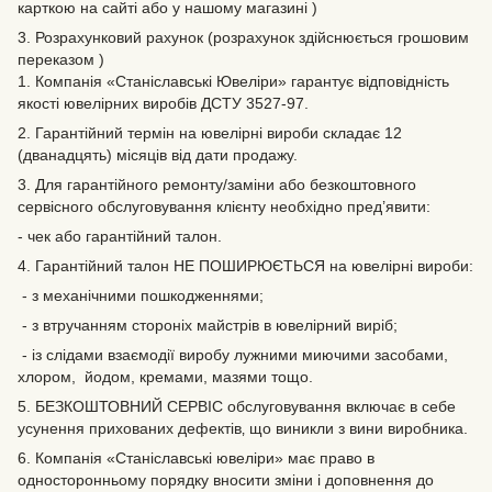
карткою на сайті або у нашому магазині )
3. Розрахунковий рахунок (розрахунок здійснюється грошовим
переказом )
1. Компанія «Станіславські Ювеліри» гарантує відповідність
якості ювелірних виробів ДСТУ 3527-97.
2. Гарантійний термін на ювелірні вироби складає 12
(дванадцять) місяців від дати продажу.
3. Для гарантійного ремонту/заміни або безкоштовного
сервісного обслуговування клієнту необхідно пред’явити:
- чек або гарантійний талон.
4. Гарантійний талон НЕ ПОШИРЮЄТЬСЯ на ювелірні вироби:
- з механічними пошкодженнями;
- з втручанням стороніх майстрів в ювелірний виріб;
- із слідами взаємодії виробу лужними миючими засобами,
хлором, йодом, кремами, мазями тощо.
5. БЕЗКОШТОВНИЙ СЕРВІС обслуговування включає в себе
усунення прихованих дефектів‚ що виникли з вини виробника.
6. Компанія «Станіславські ювеліри» має право в
односторонньому порядку вносити зміни і доповнення до