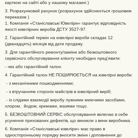
карткою на сайті або у нашому магазині )
3. Розрахунковий рахунок (розрахунок здійснюється грошовим
переказом )
1. Компанія «Станіславські Ювеліри» гарантує відповідність
якості ювелірних виробів ДСТУ 3527-97.
2. Гарантійний термін на ювелірні вироби складає 12
(дванадцять) місяців від дати продажу.
3. Для гарантійного ремонту/заміни або безкоштовного
сервісного обслуговування клієнту необхідно пред’явити:
- чек або гарантійний талон.
4. Гарантійний талон НЕ ПОШИРЮЄТЬСЯ на ювелірні вироби:
- з механічними пошкодженнями;
- з втручанням стороніх майстрів в ювелірний виріб;
- із слідами взаємодії виробу лужними миючими засобами,
хлором, йодом, кремами, мазями тощо.
5. БЕЗКОШТОВНИЙ СЕРВІС обслуговування включає в себе
усунення прихованих дефектів‚ що виникли з вини виробника.
6. Компанія «Станіславські ювеліри» має право в
односторонньому порядку вносити зміни і доповнення до