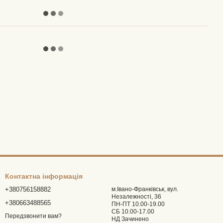
Контактна інформація
+380756158882
м.Івано-Франківськ, вул.
Незалежності, 36
+380663488565
ПН-ПТ 10.00-19.00
СБ 10.00-17.00
Передзвонити вам?
НД Зачинено