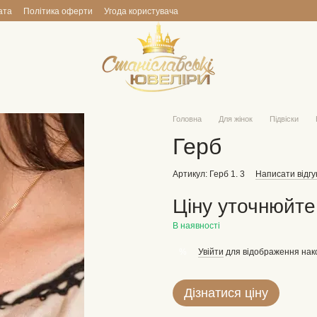
ата
Політика оферти
Угода користувача
Головна
Для жінок
Підвіски
Герб
Артикул: Герб 1. 3
Написати відгу
Ціну уточнюйте
В наявності
Увійти
для відображення нак
%
Дізнатися ціну