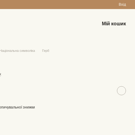
Вхід
Мій кошик
Національна символіка
Герб
к
опичувальної знижки