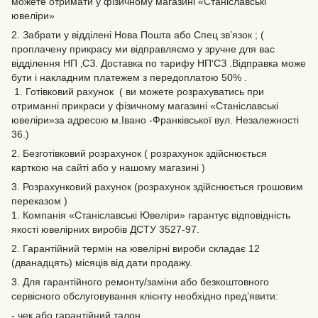
можете отримати у фізичному магазині «Станіславські
ювеліри»
2. Забрати у відділені Нова Пошта або Спец зв’язок ; (
проплачену прикрасу ми відправляємо у зручне для вас
відділення НП ‚СЗ. Доставка по тарифу НП‘СЗ .Відправка може
бути і накладним платежем з передоплатою 50% .
1. Готівковий рахунок ( ви можете розрахуватись при
отриманні прикраси у фізичному магазині «Станіславські
ювеліри»за адресою м.Івано -Франківської вул. Незалежності
36.)
2. Безготівковий розрахунок ( розрахунок здійснюється
карткою на сайті або у нашому магазині )
3. Розрахунковий рахунок (розрахунок здійснюється грошовим
переказом )
1. Компанія «Станіславські Ювеліри» гарантує відповідність
якості ювелірних виробів ДСТУ 3527-97.
2. Гарантійний термін на ювелірні вироби складає 12
(дванадцять) місяців від дати продажу.
3. Для гарантійного ремонту/заміни або безкоштовного
сервісного обслуговування клієнту необхідно пред’явити:
- чек або гарантійний талон.