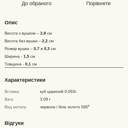
До обраного
Порівняти
Опис
Висота з вушком –
2,8
см
Висота без вушка –
2,2
см
Розмір вушка –
0,7
х 0,
3
см
Ширина
-
1
,
5
см
Товщина -
0,
1
см
Характеристики
Вставка
куб цирконій 0,093г.
Вага
3.09 г
Вид металу
червоне і біле золото 585⁰
Відгуки