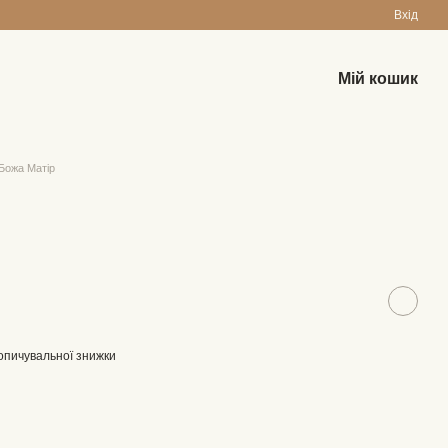
Вхід
Мій кошик
Божа Матір
опичувальної знижки