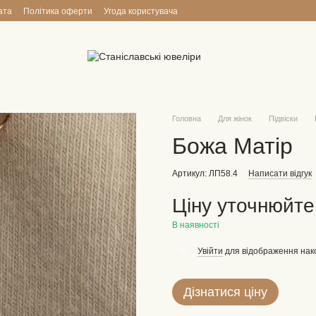
ата
Політика оферти
Угода користувача
Головна
Для жінок
Підвіски
Божа Матір
Артикул: ЛП58.4
Написати відгук
Ціну уточнюйте
В наявності
Увійти
для відображення нак
%
Дізнатися ціну