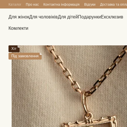
Перейти до основного контенту
Каталог
Про нас
Контактна інформація
Відгуки
Доставка та опл
Для жінок
Для чоловіків
Для дітей
Подарунки
Ексклюзив
Комлекти
Хіт
Під замовлення