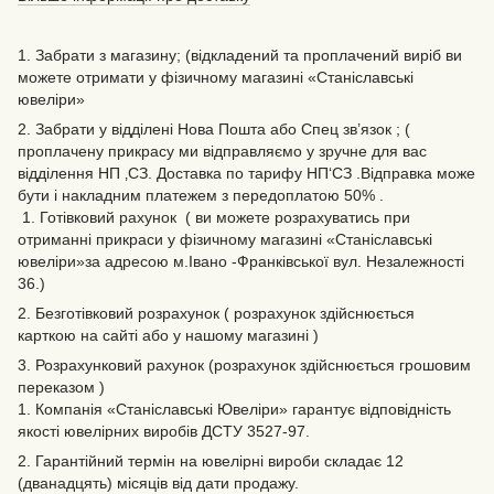
1. Забрати з магазину; (відкладений та проплачений виріб ви
можете отримати у фізичному магазині «Станіславські
ювеліри»
2. Забрати у відділені Нова Пошта або Спец зв’язок ; (
проплачену прикрасу ми відправляємо у зручне для вас
відділення НП ‚СЗ. Доставка по тарифу НП‘СЗ .Відправка може
бути і накладним платежем з передоплатою 50% .
1. Готівковий рахунок ( ви можете розрахуватись при
отриманні прикраси у фізичному магазині «Станіславські
ювеліри»за адресою м.Івано -Франківської вул. Незалежності
36.)
2. Безготівковий розрахунок ( розрахунок здійснюється
карткою на сайті або у нашому магазині )
3. Розрахунковий рахунок (розрахунок здійснюється грошовим
переказом )
1. Компанія «Станіславські Ювеліри» гарантує відповідність
якості ювелірних виробів ДСТУ 3527-97.
2. Гарантійний термін на ювелірні вироби складає 12
(дванадцять) місяців від дати продажу.