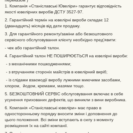
переказом )
1. Компанія «Станіславські Ювеліри» гарантує відповідність
якості ювелірних виробів ДСТУ 3527-97.
2. Гарантійний термін на ювелірні вироби складає 12
(дванадцять) місяців від дати продажу.
3. Для гарантійного ремонту/заміни або безкоштовного
сервісного обслуговування клієнту необхідно пред’явити:
- чек або гарантійний талон.
4. Гарантійний талон НЕ ПОШИРЮЄТЬСЯ на ювелірні вироби:
- з механічними пошкодженнями;
- з втручанням стороніх майстрів в ювелірний виріб;
- із слідами взаємодії виробу лужними миючими засобами,
хлором, йодом, кремами, мазями тощо.
5. БЕЗКОШТОВНИЙ СЕРВІС обслуговування включає в себе
усунення прихованих дефектів‚ що виникли з вини виробника.
6. Компанія «Станіславські ювеліри» має право в
односторонньому порядку вносити зміни і доповнення до
цього положення. Всі зміни вступають в силу з моменту
розміщення їх на сайті компанії.