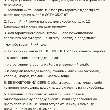
3. Розрахунковий рахунок (розрахунок здійснюється грошовим
переказом )
1. Компанія «Станіславські Ювеліри» гарантує відповідність
якості ювелірних виробів ДСТУ 3527-97.
2. Гарантійний термін на ювелірні вироби складає 12
(дванадцять) місяців від дати продажу.
3. Для гарантійного ремонту/заміни або безкоштовного
сервісного обслуговування клієнту необхідно пред’явити:
- чек або гарантійний талон.
4. Гарантійний талон НЕ ПОШИРЮЄТЬСЯ на ювелірні вироби:
- з механічними пошкодженнями;
- з втручанням стороніх майстрів в ювелірний виріб;
- із слідами взаємодії виробу лужними миючими засобами,
хлором, йодом, кремами, мазями тощо.
5. БЕЗКОШТОВНИЙ СЕРВІС обслуговування включає в себе
усунення прихованих дефектів‚ що виникли з вини виробника.
6. Компанія «Станіславські ювеліри» має право в
односторонньому порядку вносити зміни і доповнення до
цього положення. Всі зміни вступають в силу з моменту
розміщення їх на сайті компанії.