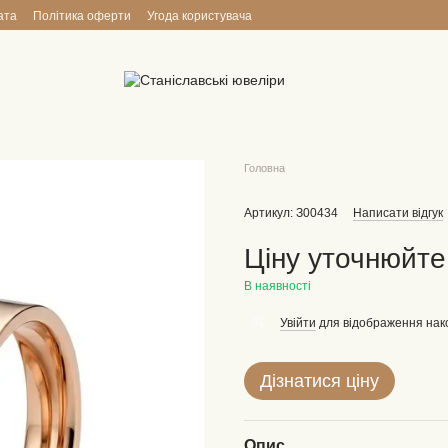
ата
Політика оферти
Угода користувача
Головна
Артикул: З00434
Написати відгук
Ціну уточнюйте
В наявності
Увійти
для відображення нак
%
Дізнатися ціну
Опис