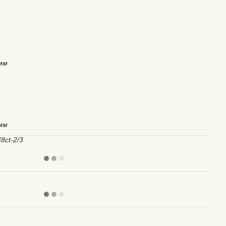
 мм
 мм
8ct-2/3