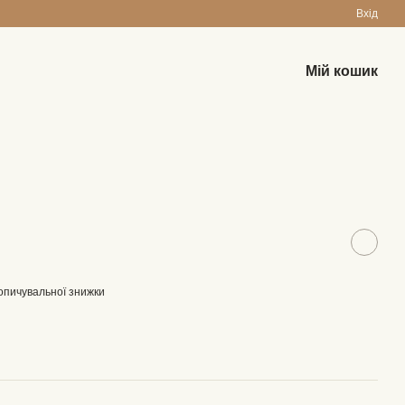
Вхід
Мій кошик
опичувальної знижки