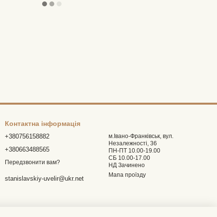
Контактна інформація
+380756158882
м.Івано-Франківськ, вул.
Незалежності, 36
+380663488565
ПН-ПТ 10.00-19.00
СБ 10.00-17.00
Передзвонити вам?
НД Зачинено
Мапа проїзду
stanislavskiy-uvelir@ukr.net