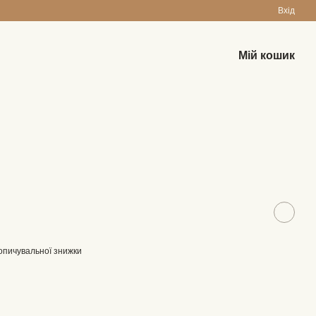
Вхід
Мій кошик
опичувальної знижки