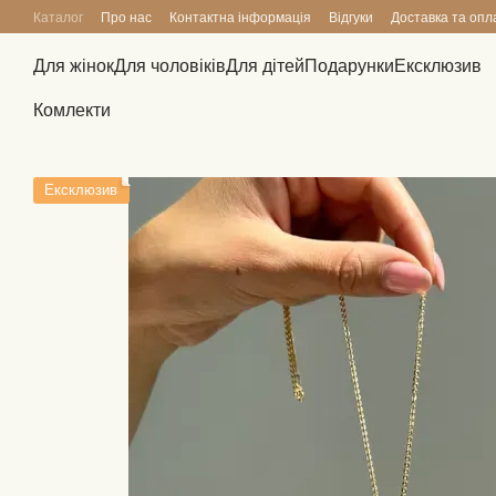
Перейти до основного контенту
Каталог
Про нас
Контактна інформація
Відгуки
Доставка та опл
Для жінок
Для чоловіків
Для дітей
Подарунки
Ексклюзив
Комлекти
Ексклюзив