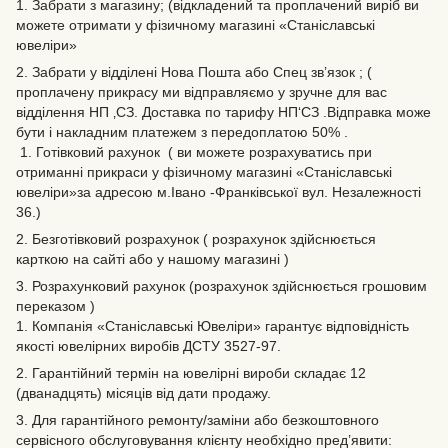
1. Забрати з магазину; (відкладений та проплачений виріб ви
можете отримати у фізичному магазині «Станіславські
ювеліри»
2. Забрати у відділені Нова Пошта або Спец зв’язок ; (
проплачену прикрасу ми відправляємо у зручне для вас
відділення НП ‚СЗ. Доставка по тарифу НП‘СЗ .Відправка може
бути і накладним платежем з передоплатою 50% .
1. Готівковий рахунок ( ви можете розрахуватись при
отриманні прикраси у фізичному магазині «Станіславські
ювеліри»за адресою м.Івано -Франківської вул. Незалежності
36.)
2. Безготівковий розрахунок ( розрахунок здійснюється
карткою на сайті або у нашому магазині )
3. Розрахунковий рахунок (розрахунок здійснюється грошовим
переказом )
1. Компанія «Станіславські Ювеліри» гарантує відповідність
якості ювелірних виробів ДСТУ 3527-97.
2. Гарантійний термін на ювелірні вироби складає 12
(дванадцять) місяців від дати продажу.
3. Для гарантійного ремонту/заміни або безкоштовного
сервісного обслуговування клієнту необхідно пред’явити: