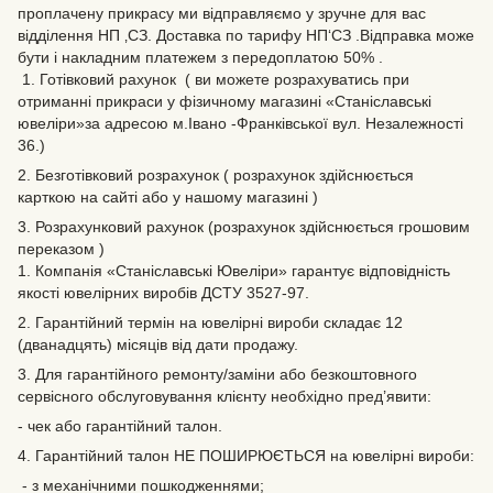
проплачену прикрасу ми відправляємо у зручне для вас
відділення НП ‚СЗ. Доставка по тарифу НП‘СЗ .Відправка може
бути і накладним платежем з передоплатою 50% .
1. Готівковий рахунок ( ви можете розрахуватись при
отриманні прикраси у фізичному магазині «Станіславські
ювеліри»за адресою м.Івано -Франківської вул. Незалежності
36.)
2. Безготівковий розрахунок ( розрахунок здійснюється
карткою на сайті або у нашому магазині )
3. Розрахунковий рахунок (розрахунок здійснюється грошовим
переказом )
1. Компанія «Станіславські Ювеліри» гарантує відповідність
якості ювелірних виробів ДСТУ 3527-97.
2. Гарантійний термін на ювелірні вироби складає 12
(дванадцять) місяців від дати продажу.
3. Для гарантійного ремонту/заміни або безкоштовного
сервісного обслуговування клієнту необхідно пред’явити:
- чек або гарантійний талон.
4. Гарантійний талон НЕ ПОШИРЮЄТЬСЯ на ювелірні вироби:
- з механічними пошкодженнями;