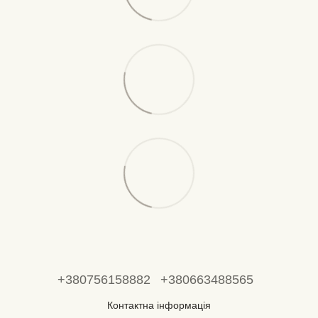
+380756158882
+380663488565
Контактна інформація