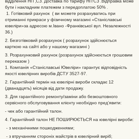
відділення НП ‚СЗ. Доставка по тарифу НП‘СЗ .Відправка може
бути і накладним платежем з передоплатою 50% .
1. Готівковий рахунок ( ви можете розрахуватись при
отриманні прикраси у фізичному магазині «Станіславські
ювеліри»за адресою м.Івано -Франківської вул. Незалежності
36.)
2. Безготівковий розрахунок ( розрахунок здійснюється
карткою на сайті або у нашому магазині )
3. Розрахунковий рахунок (розрахунок здійснюється грошовим
переказом )
1. Компанія «Станіславські Ювеліри» гарантує відповідність
якості ювелірних виробів ДСТУ 3527-97.
2. Гарантійний термін на ювелірні вироби складає 12
(дванадцять) місяців від дати продажу.
3. Для гарантійного ремонту/заміни або безкоштовного
сервісного обслуговування клієнту необхідно пред’явити:
- чек або гарантійний талон.
4. Гарантійний талон НЕ ПОШИРЮЄТЬСЯ на ювелірні вироби:
- з механічними пошкодженнями;
- з втручанням стороніх майстрів в ювелірний виріб;