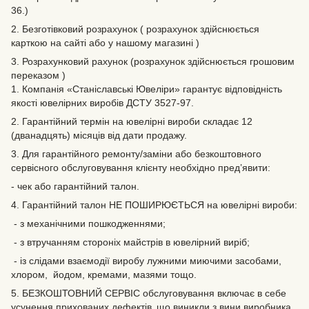
36.)
2. Безготівковий розрахунок ( розрахунок здійснюється
карткою на сайті або у нашому магазині )
3. Розрахунковий рахунок (розрахунок здійснюється грошовим
переказом )
1. Компанія «Станіславські Ювеліри» гарантує відповідність
якості ювелірних виробів ДСТУ 3527-97.
2. Гарантійний термін на ювелірні вироби складає 12
(дванадцять) місяців від дати продажу.
3. Для гарантійного ремонту/заміни або безкоштовного
сервісного обслуговування клієнту необхідно пред’явити:
- чек або гарантійний талон.
4. Гарантійний талон НЕ ПОШИРЮЄТЬСЯ на ювелірні вироби:
- з механічними пошкодженнями;
- з втручанням стороніх майстрів в ювелірний виріб;
- із слідами взаємодії виробу лужними миючими засобами,
хлором, йодом, кремами, мазями тощо.
5. БЕЗКОШТОВНИЙ СЕРВІС обслуговування включає в себе
усунення прихованих дефектів‚ що виникли з вини виробника.