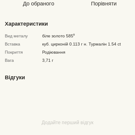
До обраного
Порівняти
Характеристики
Вид металу
біле золото 585⁰
Вставка
куб. цирконій 0.113 г н. Турмалін 1.54 ct
Покриття
Родіювання
Вага
3,71 г
Відгуки
Додайте перший відгук