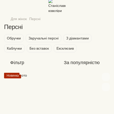
Для жінок
Персні
Персні
Обручки
Заручальні персні
З діамантами
Каблучки
Без вставок
Ексклюзив
Фільтр
За популярністю
Новинка