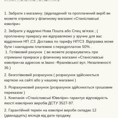
1. Забрати з магазину; (відкладений та проплачений виріб ви
можете отримати у фізичному магазині «Станіславські
ювеліри»
2. Забрати у відділені Нова Пошта або Спец зв’язок ; (
проплачену прикрасу ми відправляємо у зручне для вас
відділення НП ‚СЗ. Доставка по тарифу НП‘СЗ .Відправка може
бути і накладним платежем з передоплатою 50% .
1. Готівковий рахунок ( ви можете розрахуватись при
отриманні прикраси у фізичному магазині «Станіславські
ювеліри»за адресою м.Івано -Франківської вул. Незалежності
36.)
2. Безготівковий розрахунок ( розрахунок здійснюється
карткою на сайті або у нашому магазині )
3. Розрахунковий рахунок (розрахунок здійснюється грошовим
переказом )
1. Компанія «Станіславські Ювеліри» гарантує відповідність
якості ювелірних виробів ДСТУ 3527-97.
2. Гарантійний термін на ювелірні вироби складає 12
(дванадцять) місяців від дати продажу.