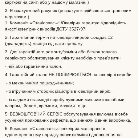
карткою на сайті або у нашому магазині )
3. Розрахунковий рахунок (розрахунок здійснюється грошовим
переказом )
1. Компанія «Станіславські Ювеліри» гарантує відповідність
якості ювелірних виробів ДСТУ 3527-97.
2. Гарантійний термін на ювелірні вироби складає 12
(дванадцять) місяців від дати продажу.
3. Для гарантійного ремонту/заміни або безкоштовного
сервісного обслуговування клієнту необхідно пред’явити:
- чек або гарантійний талон.
4. Гарантійний талон НЕ ПОШИРЮЄТЬСЯ на ювелірні вироби:
- з механічними пошкодженнями;
- з втручанням стороніх майстрів в ювелірний виріб;
- із слідами взаємодії виробу лужними миючими засобами,
хлором, йодом, кремами, мазями тощо.
5. БЕЗКОШТОВНИЙ СЕРВІС обслуговування включає в себе
усунення прихованих дефектів‚ що виникли з вини виробника.
6. Компанія «Станіславські ювеліри» має право в
односторонньому порядку вносити зміни і доповнення до